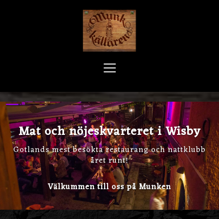
Toggle
navigation
Mat och nöjeskvarteret i Wisby
Gotlands mest besökta restaurang och nattklubb
året runt!
Välkummen till oss på Munken